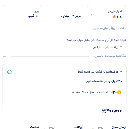
ابعاد
وزن
امتیاز 0 خریدار
0.0
عرض ۷ - ارتفاع ۷
100 گرمی
مشاهده ویژگی‌های محصول
فواید گرده گل برای سلامت بدن شامل موارد زیر است:
• 1- آنتی‌اکسیدان بسیار قوی
• 2- کاهش علائم آلرژی
مشاهده توضیحات محصول
• 3- حمایت از سلامت کبد
• 4- کمک به پیشگیری از پوکی استخوان
7 روز ضمانت بازگشت بی قید و شرط
• 5- محافظت در برابر بیماری‌های قلبی
140+ بازدید در یک هفته اخیر
• 6- تسکین علائم پس از یائسگی
20
امتیاز
• 7- افزایش سطح انرژی و بهبود طول عمر
با خرید محصول دریافت میکنید
• 8- دارای خواص ضدسرطانی
400,000
ارسال سریع
پرداخت
ضمانت