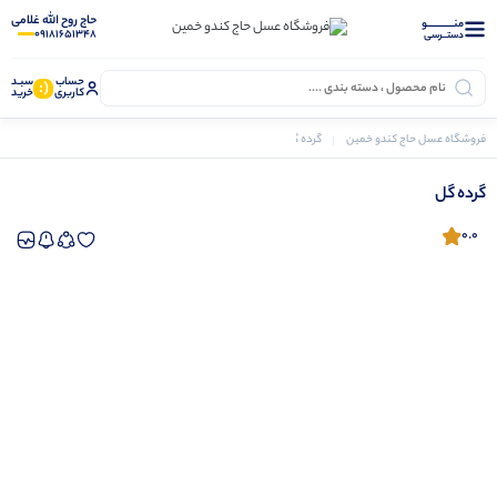
حاج روح الله غلامی
منــــــــــــو
09181651348
دستــرسی
حساب
سبـد
(:
کاربری
خرید
فروشگاه عسل حاج کندو خمین
گرده گل
گرده گل
گرده گل
0.0