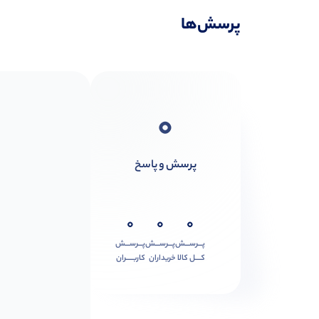
پرسش‌ها
0
پرسش و پاسخ
0
0
0
پـــرســـش
پـــرســـش
پـــرســـش
کــــل کالا
خریداران
کاربـــــران