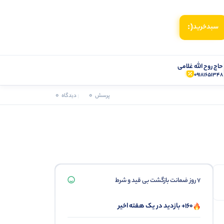
(:
سبد‌خرید
حاج روح الله غلامی
09181651348
0
0
پرسش
دیدگاه
7 روز ضمانت بازگشت بی قید و شرط
160+ بازدید در یک هفته اخیر