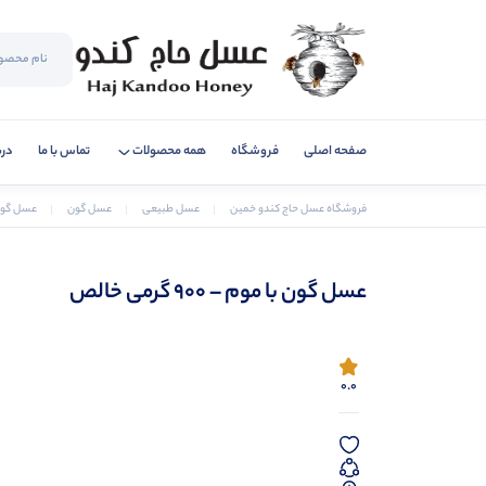
صفحه اصلی
فروشگاه
همه محصولات
تماس با ما
درب
فروشگاه عسل حاج کندو خمین
عسل طبیعی
عسل گون
عسل گون با موم
عسل گون با موم – ۹۰۰ گرمی خالص
0.0