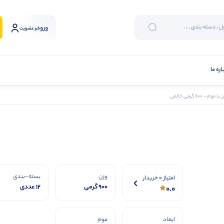
ورود
و عضویت
اره ما
 – ۹۰۰ گرمی خالص
وزن
بسته-بندی
امتیاز 0 خریدار
۹۰۰ گرمی
۱۲ عددی
0.0
ابعاد
موم