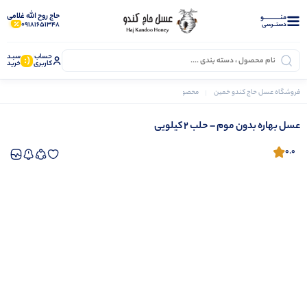
حاج روح الله غلامی
منــــــــــــو
09181651348
دستــرسی
حساب
سبـد
(:
کاربری
خرید
فروشگاه عسل حاج کندو خمین
محصولات صادراتی
عسل بهاره بدون موم – حلب ۲ کیلویی
عسل بهاره بدون موم – حلب ۲ کیلویی
0.0