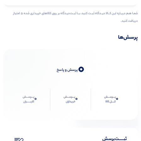
شمـا هـم دربـاره ایـن کــالا دیــدگاه ثبــت کنید، بــا ثبــت‌دیـدگاه بر روی کالاهای خریداری شده ۵ امتیاز
دریافت کنید.
پرسش‌ها
0
پرسش و پاسخ
پـــرســـش
پـــرســـش
پـــرســـش
0
0
0
کــــل کالا
خریداران
کاربـــــران
ثبـــــت‌پرسش