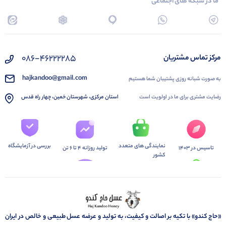
ما در شبکه های اجتماعی
086-46222285
مرکز تماس مشتریان
hajkandoo@gmail.com
به صورت شبانه روزی پشتیبان شما هستیم
رضایت مشتری برای ما در اولویت است
استان مرکزی، شهرستان خمین، چهار راه قدس
نمایندگی های متعدد
بررسی در آزمایشگاه
تاسیس در 1403
تولید روزانه 4 تا 6 تن
کشور
«حاج کندو» با تکیه بر اصالت و کیفیت، به تولید و عرضه عسل طبیعی و خالص در ایران