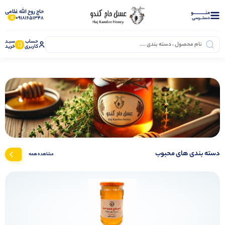
حاج روح الله غلامی
منــــــــــــو
09181651348
دستــرسی
حساب
سبـد
(:
کاربری
خرید
دسته بندی های محبوب
مشاهده همه